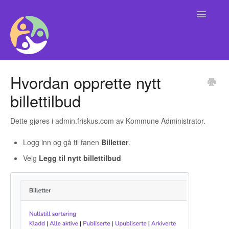
Toggle
Navigatio
Alle
Hvordan opprette nytt
billettilbud
Brukere
Kontaktinformasjon Support
Dette gjøres i admin.friskus.com av Kommune Administrator.
Logg inn og gå til fanen
Billetter
.
Organisasjoner og arrangører
Velg
Legg til nytt billettilbud
Kommune
Friskus App