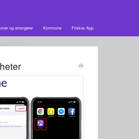
oner og arrangører
Kommune
Friskus App
heter