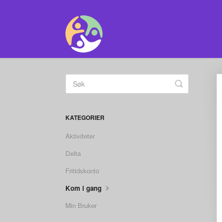
Toggle
Search
KATEGORIER
Aktiviteter
Delta
Fritidskonto
Kom i gang
Min Bruker