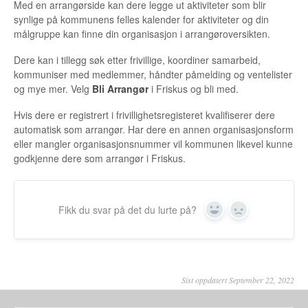
Med en arrangørside kan dere legge ut aktiviteter som blir
synlige på kommunens felles kalender for aktiviteter og din
målgruppe kan finne din organisasjon i arrangøroversikten.
Dere kan i tillegg søk etter frivillige, koordiner samarbeid,
kommuniser med medlemmer, håndter påmelding og ventelister
og mye mer. Velg
Bli Arrangør
i Friskus og bli med.
Hvis dere er registrert i frivillighetsregisteret kvalifiserer dere
automatisk som arrangør. Har dere en annen organisasjonsform
eller mangler organisasjonsnummer vil kommunen likevel kunne
godkjenne dere som arrangør i Friskus.
Fikk du svar på det du lurte på?
Yes
No
Sist oppdatert September 22, 2022