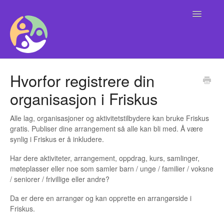
Toggle
Navigatio
Alle
Hvorfor registrere din
organisasjon i Friskus
Brukere
Kontaktinformasjon Support
Alle lag, organisasjoner og aktivitetstilbydere kan bruke Friskus
gratis. Publiser dine arrangement så alle kan bli med. Å være
synlig i Friskus er å inkludere.
Organisasjoner og arrangører
Har dere aktiviteter, arrangement, oppdrag, kurs, samlinger,
Kommune
møteplasser eller noe som samler barn / unge / familier / voksne
/ seniorer / frivillige eller andre?
Friskus App
Da er dere en arrangør og kan opprette en arrangørside i
Friskus.