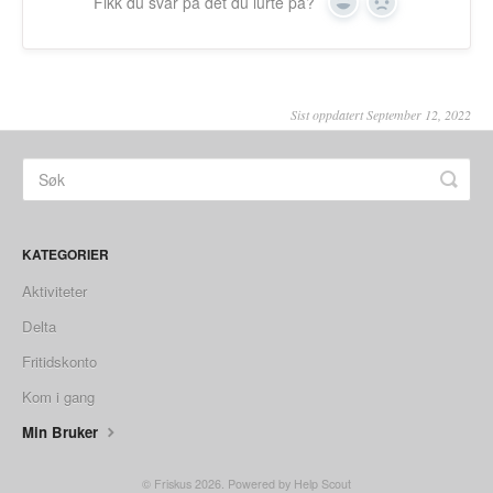
Fikk du svar på det du lurte på?
Yes
No
Sist oppdatert September 12, 2022
KATEGORIER
Aktiviteter
Delta
Fritidskonto
Kom i gang
Min Bruker
©
Friskus
2026.
Powered by
Help Scout