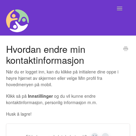
Toggle
Navigatio
Alle
Hvordan endre min
kontaktinformasjon
Brukere
Kontaktinformasjon Support
Når du er logget inn, kan du klikke på initialene dine oppe i
høyre hjørnet av skjermen eller velge Min profil fra
hovedmenyen på mobil.
Organisasjoner og arrangører
Klikk så på
Innstillinger
og du vil kunne endre
Kommune
kontaktinformasjon, personlig informasjon m.m.
Husk å lagre!
Friskus App