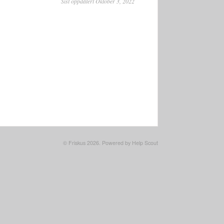
Sist oppdatert Oktober 3, 2022
©
Friskus
2026.
Powered by
Help Scout