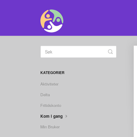
Toggle
Search
KATEGORIER
Aktiviteter
Delta
Fritidskonto
Kom i gang
Min Bruker