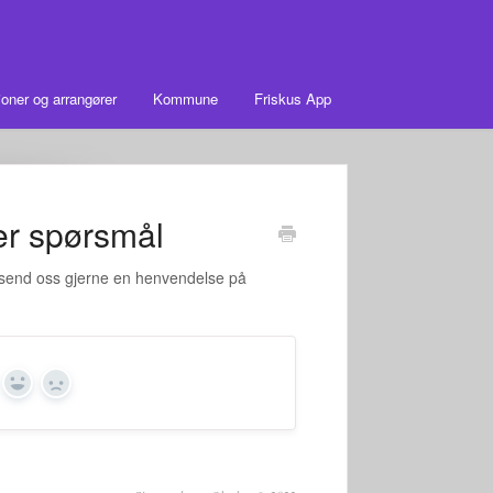
oner og arrangører
Kommune
Friskus App
er spørsmål
å send oss gjerne en henvendelse på
Yes
No