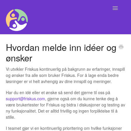
Toggle
Navigatio
Alle
Hvordan melde inn idéer og
ønsker
Brukere
Kontaktinformasjon Support
Vi utvikler Friskus kontinuerlig på bakgrunn av erfaringer, innspill
og ønsker fra alle som bruker Friskus. For å lage enda bedre
løsninger er vi helt avhengig av dine innspill og meninger.
Organisasjoner og arrangører
Har du en idé eller et ønske så send det gjerne til oss på
Kommune
support@friskus.com
, gjerne også om du kunne tenke deg å
være brukertester for Friskus og bidra i diskusjoner og testing av
ny funksjonalitet. Det er alltid frivillig og ingen forpliktelse til å
Friskus App
stille.
I teamet gjør vi en kontinuerlig prioritering om hvilke funksjoner