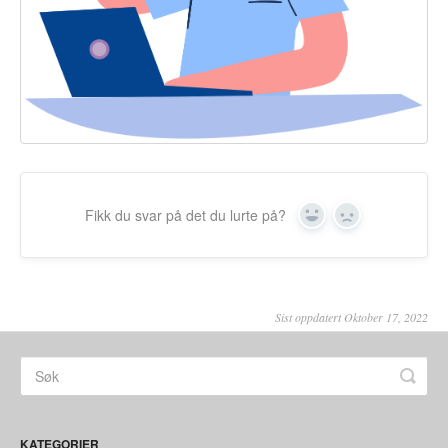
Fikk du svar på det du lurte på?
Yes
No
Sist oppdatert Oktober 17, 2022
KATEGORIER